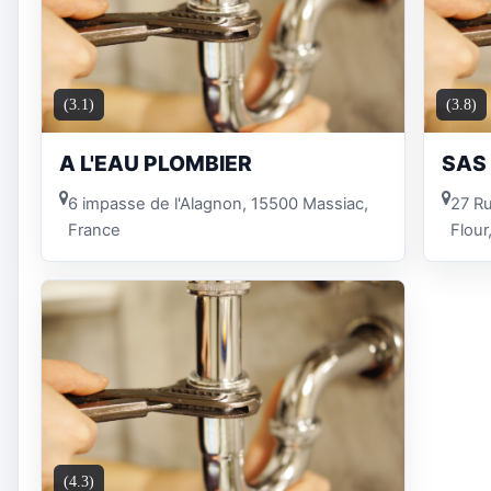
(3.1)
(3.8)
A L'EAU PLOMBIER
SAS 
6 impasse de l'Alagnon, 15500 Massiac,
27 R
France
Flour
(4.3)