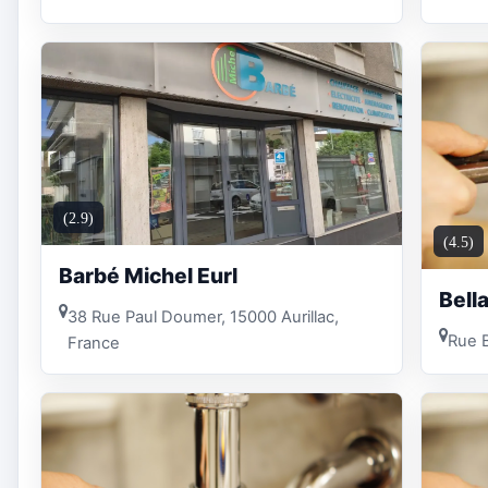
(2.9)
(4.5)
Barbé Michel Eurl
Bell
38 Rue Paul Doumer, 15000 Aurillac,
Rue B
France