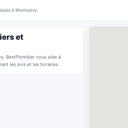
 Montsalvy - BestPlomb
istes à Montsalvy
ers et
vy. BestPlombier vous aide à
nt les avis et les horaires.