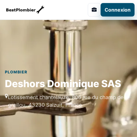
Connexion
PLOMBIER
Deshors Dominique SAS
Lotissement chantelauze, 806 rue du champ de
graillou, 43230 Salzuit, France