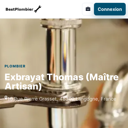
Connexion
PLOMBIER
Exbrayat Thomas (Maître
Artisan)
16 Rue Pierre Grasset, 48300 Langogne, France