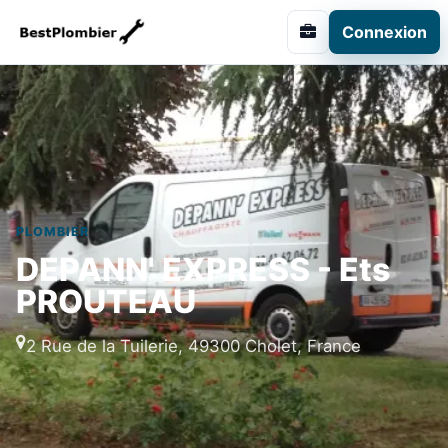
Connexion
PLOMBIER
DEPANN' EXPRESS - Ets
PROUTEAU
2 Rue de la Tuilerie, 49300 Cholet, France