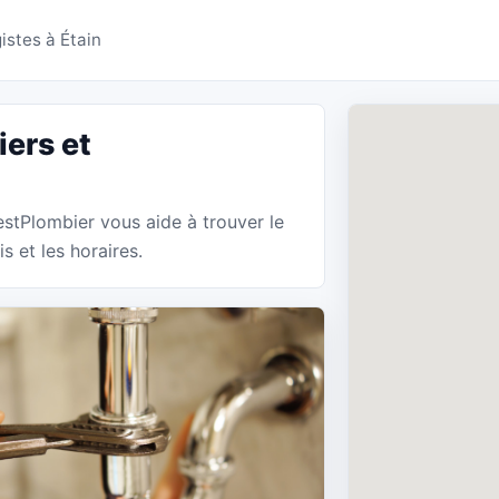
 Étain - BestPlombier
istes à Étain
ers et
BestPlombier vous aide à trouver le
 et les horaires.