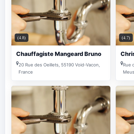
(4.8)
(4.7)
Chauffagiste Mangeard Bruno
Chri
20 Rue des Oeillets, 55190 Void-Vacon,
Rue d
France
Meus