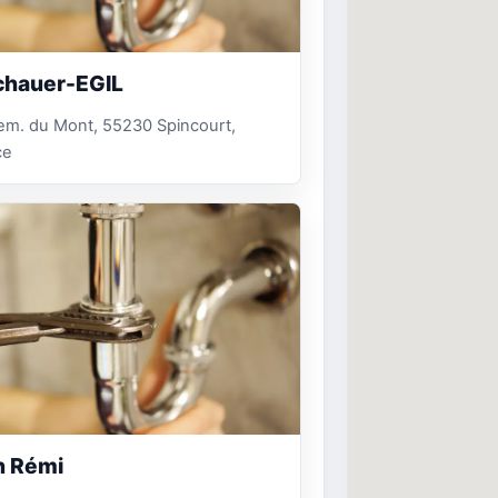
chauer-EGIL
em. du Mont, 55230 Spincourt,
ce
n Rémi