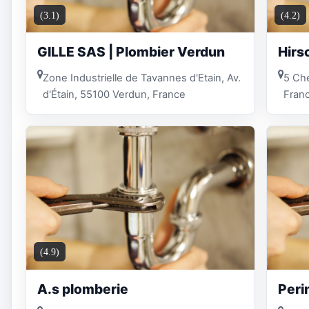
(3.1)
(4.2)
GILLE SAS | Plombier Verdun
Hirs
Zone Industrielle de Tavannes d'Etain, Av.
5 Ch
d'Étain, 55100 Verdun, France
Fran
(4.9)
A.s plomberie
Peri