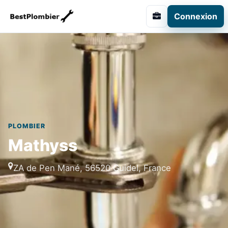
Connexion
PLOMBIER
Mathyss
ZA de Pen Mané, 56520 Guidel, France