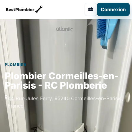
Connexion
PLOMBIER
Plombier Cormeilles-en-
Parisis - RC Plomberie
44 Rue Jules Ferry, 95240 Cormeilles-en-Parisis,
France